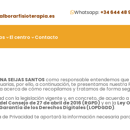
Whatsapp:
+34 644 48 

alborarfisioterapia.es
ios
El centro
Contacto
ANA SEIJAS SANTOS
como responsable entendemos que e
arias, por ello, a continuación, te presentamos nuestra P
cerca de cómo recopilamos y tratamos de forma segura 
 con la legislación vigente y, en concreto, de acuerdo a 
del Consejo de 27 de abril de 2016 (RGPD)
y en la
Ley O
 Garantía de los Derechos Digitales (LOPDGDD)
.
a de Privacidad te aportará la información necesaria par