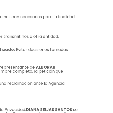
ya no sean necesarios para la finalidad
.
 transmitirlos a otra entidad.
tizado:
Evitar decisiones tomadas
representante de
ALBORAR
 nombre completo, la petición que
 una reclamación ante la Agencia
de Privacidad.
DIANA SEIJAS SANTOS
se