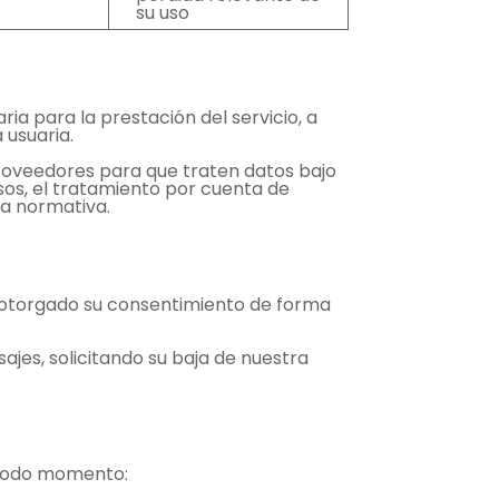
su uso
ia para la prestación del servicio, a
 usuaria.
proveedores para que traten datos bajo
asos, el tratamiento por cuenta de
la normativa.
 otorgado su consentimiento de forma
jes, solicitando su baja de nuestra
n todo momento: