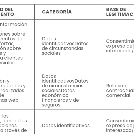
D DEL
BASE DE
CATEGORÍA
IENTO
LEGITIMAC
 información
l,
iones sobre
eventos de
Datos
Consentimi
fertas,
identificativosDatos
expreso del
ión sobre
de circunstancias
interesado
s y
sociales
 a clientes
ciales
Datos
ón y
identificativosDatos
e pedidos y
de circunstancias
Relación
realizados
socialesDatos
contractua
de
económico-
comercial
mas web.
financieros y de
seguros
 las
, contactos
Consentimi
aciones
Datos identificativos
expreso del
 a través de
interesado