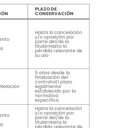
PLAZO DE
IÓN
CONSERVACIÓN
Hasta la cancelación
y/o oposición por
ento
parte del/de la
titularHasta la
/a
pérdida relevante de
su uso
5 años desde la
finalización del
contratoEl plazo
lRelación
legalmente
establecido por la
normativa
específica
Hasta la cancelación
y/o oposición por
ento
parte del/de la
titularHasta la
/a
pérdida relevante de