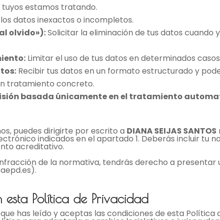
 tuyos estamos tratando.
 los datos inexactos o incompletos.
l olvido»):
Solicitar la eliminación de tus datos cuando 
iento:
Limitar el uso de tus datos en determinados casos
tos:
Recibir tus datos en un formato estructurado y poder
n tratamiento concreto.
ecisión basada únicamente en el tratamiento automa
s, puedes dirigirte por escrito a
DIANA SEIJAS SANTOS
lectrónico indicados en el apartado 1. Deberás incluir tu
nto acreditativo.
 infracción de la normativa, tendrás derecho a presentar
aepd.es).
esta Política de Privacidad
e que has leído y aceptas las condiciones de esta Política 