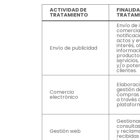
ACTIVIDAD DE
FINALIDA
TRATAMIENTO
TRATAM
Envío de
comercia
notificac
actos y 
interés, o
Envío de publicidad
informac
producto
servicios,
y/o poten
clientes.
Elaboraci
gestión d
Comercio
compras 
electrónico
a través 
platafor
Gestionar
consultas
Gestión web
y reclam
recibidas