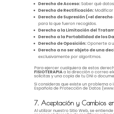
Derecho de Acceso:
Saber qué datos
Derecho de Rectificación:
Modificar
Derecho de Supresión («el derecho a
para la que fueron recogidos.
Derecho a la Limitación del Tratam
Derecho a la Portabilidad de los Da
Derecho de Oposición:
Oponerte a u
Derecho a no ser objeto de una d
exclusivamente por algoritmos.
Para ejercer cualquiera de estos derecho
FISIOTERAPIA
a la dirección o correo e
solicitas y una copia de tu DNI o docume
Si consideras que existe un problema o
Española de Protección de Datos (www.
7. Aceptación y Cambios en 
Al utilizar nuestro Sitio Web, se entiend