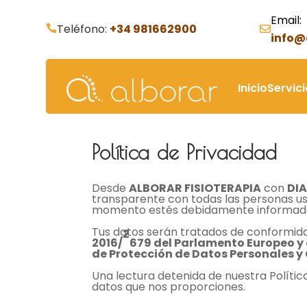
Skip
Email:
to
Teléfono:
+34 981662900


content
info@
Inicio
Servic
Política de Privacidad
Desde
ALBORAR FISIOTERAPIA
con
DI
transparente con todas las personas usu
momento estés debidamente informada a
Tus datos serán tratados de conformidad
2
2016/
679 del Parlamento Europeo y 
de Protección de Datos Personales y
Una lectura detenida de nuestra Polític
datos que nos proporciones.